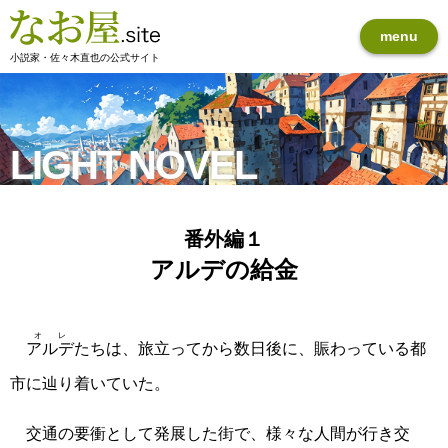
menu
小説家・佐々木直也の公式サイト
LIGHT NOVEL
番外編１
アルデの給金
オレ
アルデ
たちは、旅立ってから数日後に、賑わっている都
市に辿り着いていた。
交通の要衝として発展した街で、様々な人間が行き交