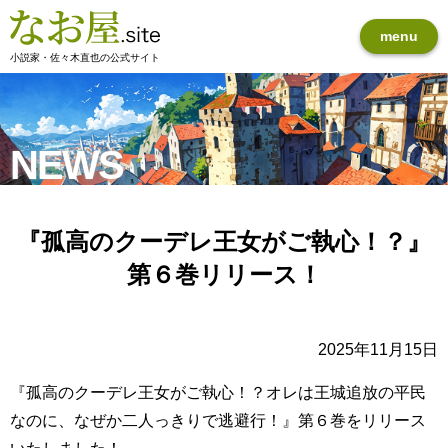
menu
小説家・佐々木直也の公式サイト
NEWS
『孤高のクーデレ王女がご執心！？』
第６巻リリース！
2025年11月15日
『孤高のクーデレ王女がご執心！？オレは王城追放の平民
なのに、なぜか二人っきりで逃避行！』第６巻をリリース