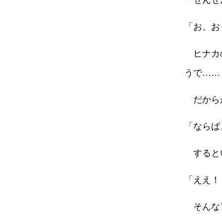
「ぜんぜ
「お、お
ヒナカ
うで……
だから
「ならば
すると
「ええ！
そんな