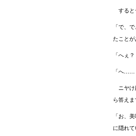
すると
「で、で
たことが
「へぇ？
「へ……
ニヤけ
ら答えま
「お、美
に隠れて