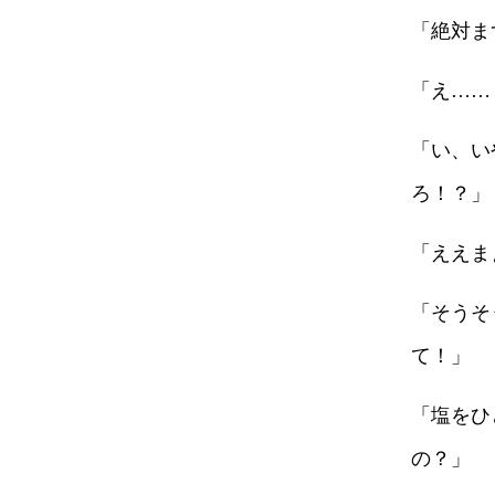
「絶対ま
「え……
「い、い
ろ！？」
「ええま
「そうそ
て！」
「塩をひ
の？」