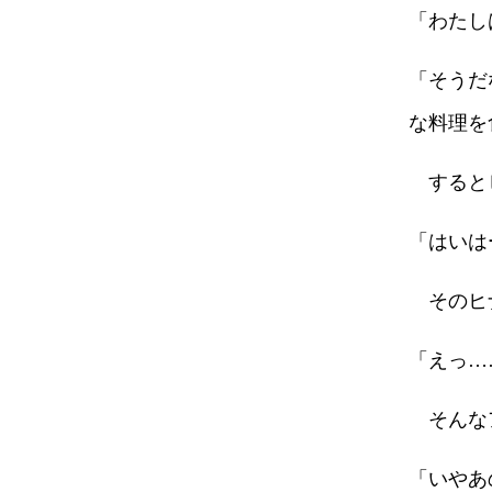
「わたし
「そうだ
な料理を
すると
「はいは
そのヒ
「えっ…
そんな
「いやあ