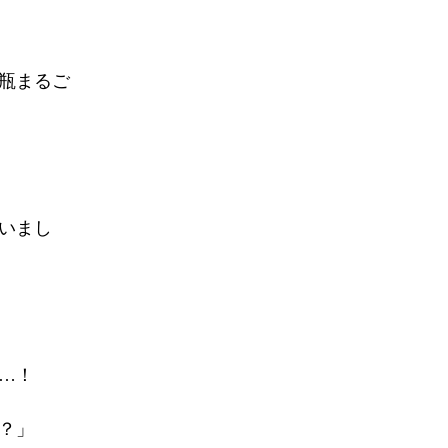
瓶まるご
いまし
…！
？」