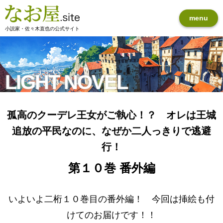
menu
小説家・佐々木直也の公式サイト
LIGHT NOVEL
孤高のクーデレ王女がご執心！？ オレは王城
追放の平民なのに、なぜか二人っきりで逃避
行！
第１０巻 番外編
いよいよ二桁１０巻目の番外編！ 今回は挿絵も付
けてのお届けです！！